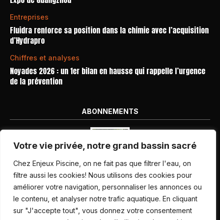
Entreprises
Fluidra renforce sa position dans la chimie avec l’acquisition
d’Hydrapro
Chiffres et analyses
Noyades 2026 : un 1er bilan en hausse qui rappelle l’urgence
de la prévention
ABONNEMENTS
Votre vie privée, notre grand bassin sacré
Chez Enjeux Piscine, on ne fait pas que filtrer l'eau, on
filtre aussi les cookies! Nous utilisons des cookies pour
améliorer votre navigation, personnaliser les annonces ou
Nos dernières parutions
le contenu, et analyser notre trafic aquatique. En cliquant
Abonnement magazine
sur "J'accepte tout", vous donnez votre consentement