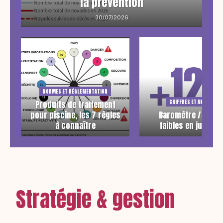
la prévention
30/07/2026
NORMES ET RÉGLEMENTATION
CHIFFRES ET ANALYSES
Produits de traitement
pour piscine, les 7 règles
Baromètre / Signa
à connaître
faibles en juin 20
Stratégie & gestion