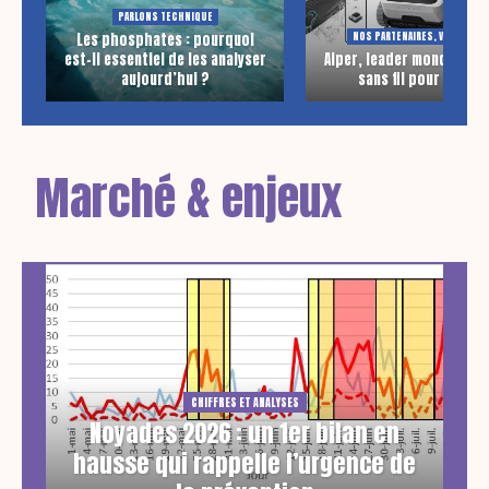
PARLONS TECHNIQUE
NOS PARTENAIRES, VOS EXPER
Les phosphates : pourquoi
est-il essentiel de les analyser
Aiper, leader mondial du
aujourd’hui ?
sans fil pour piscin
Marché & enjeux
CHIFFRES ET ANALYSES
Noyades 2026 : un 1er bilan en
hausse qui rappelle l’urgence de