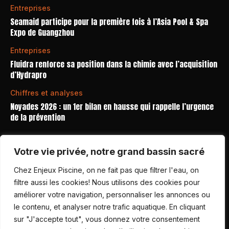
Entreprises
Seamaid participe pour la première fois à l’Asia Pool & Spa
Expo de Guangzhou
Entreprises
Fluidra renforce sa position dans la chimie avec l’acquisition
d’Hydrapro
Chiffres et analyses
Noyades 2026 : un 1er bilan en hausse qui rappelle l’urgence
de la prévention
ABONNEMENTS
Votre vie privée, notre grand bassin sacré
Chez Enjeux Piscine, on ne fait pas que filtrer l'eau, on
filtre aussi les cookies! Nous utilisons des cookies pour
améliorer votre navigation, personnaliser les annonces ou
le contenu, et analyser notre trafic aquatique. En cliquant
sur "J'accepte tout", vous donnez votre consentement