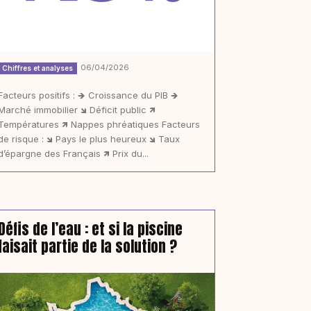
06/04/2026
Chiffres et analyses
Facteurs positifs : 🡺 Croissance du PIB 🡺
Marché immobilier 🡾 Déficit public 🡽
Températures 🡽 Nappes phréatiques Facteurs
de risque : 🡾 Pays le plus heureux 🡾 Taux
d’épargne des Français 🡽 Prix du...
Défis de l’eau : et si la piscine
faisait partie de la solution ?