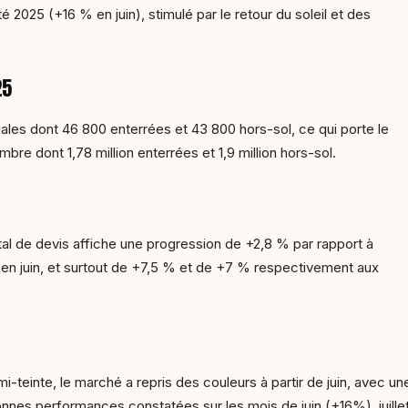
2025 (+16 % en juin), stimulé par le retour du soleil et des
25
iliales dont 46 800 enterrées et 43 800 hors-sol, ce qui porte le
bre dont 1,78 million enterrées et 1,9 million hors-sol.
tal de devis affiche une progression de +2,8 % par rapport à
n juin, et surtout de +7,5 % et de +7 % respectivement aux
emi-teinte, le marché a repris des couleurs à partir de juin, avec
 bonnes performances constatées sur les mois de juin (+16%), juil