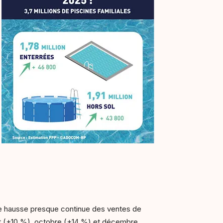
 une hausse presque continue des ventes de
let (+10 %), octobre (+14 %) et décembre