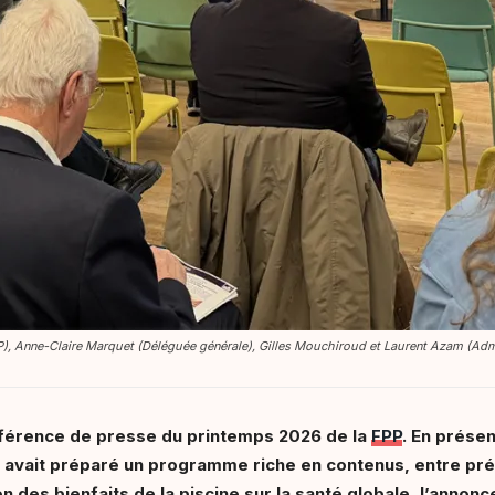
P), Anne-Claire Marquet (Déléguée générale), Gilles Mouchiroud et Laurent Azam (Admi
conférence de presse du printemps 2026 de la
FPP
. En prése
on avait préparé un programme riche en contenus, entre pré
n des bienfaits de la piscine sur la santé globale, l’anno