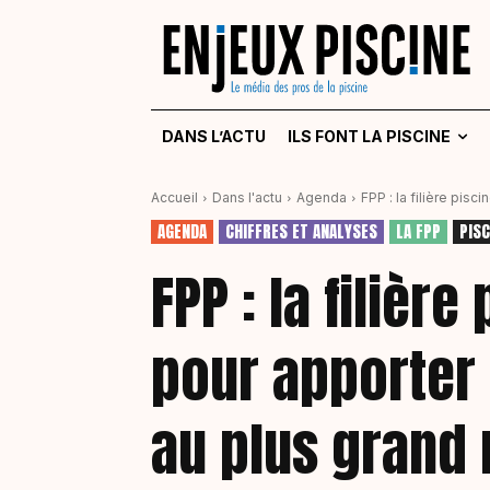
DANS L’ACTU
ILS FONT LA PISCINE
Accueil
Dans l'actu
Agenda
FPP : la filière pisc
AGENDA
CHIFFRES ET ANALYSES
LA FPP
PISC
FPP : la filièr
pour apporter 
au plus grand