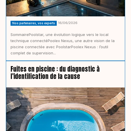
16/06/2026
Nos partenaires, vos experts
SommairePoolstar, une évolution logique vers le local
technique connectéPoolex Nexus, une autre vision de la
piscine connectée avec PoolstarPoolex Nexus : l’outil
complet de supervision...
Fuites en piscine : du diagnostic à
l’identification de la cause