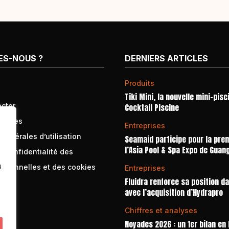
ES-NOUS ?
DERNIERS ARTICLES
Produits
Tiki Mini, la nouvelle mini-pisc
cter
Cocktail Piscine
égales
Entreprises
générales d’utilisation
Seamaid participe pour la prem
l’Asia Pool & Spa Expo de Guan
e confidentialité des
u
rsonnelles et des cookies
Entreprises
Fluidra renforce sa position d
avec l’acquisition d’Hydrapro
Chiffres et analyses
Noyades 2026 : un 1er bilan en