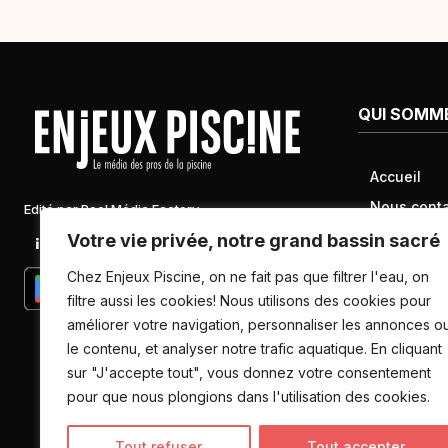
QUI SOMM
Accueil
Nous conta
Edité par Pool Média Factory
Mentions l
Votre vie privée, notre grand bassin sacré
Linkedin
Newsletter
Conditions 
Chez Enjeux Piscine, on ne fait pas que filtrer l'eau, on
Politique d
filtre aussi les cookies! Nous utilisons des cookies pour
améliorer votre navigation, personnaliser les annonces o
données pe
le contenu, et analyser notre trafic aquatique. En cliquant
sur "J'accepte tout", vous donnez votre consentement
pour que nous plongions dans l'utilisation des cookies.
Tout refuser
Tout accepter