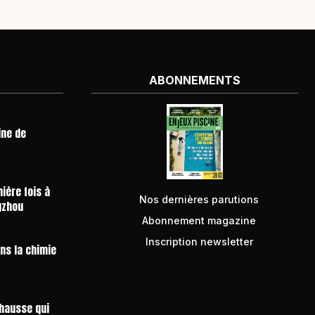
ABONNEMENTS
ine de
ière fois à
Nos dernières parutions
gzhou
Abonnement magazine
Inscription newsletter
ans la chimie
 hausse qui