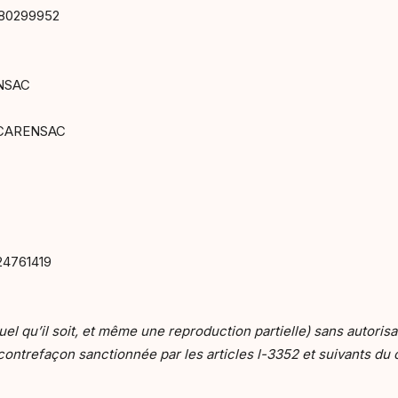
980299952
ENSAC
n CARENSAC
24761419
el qu’il soit, et même une reproduction partielle) sans autoris
ontrefaçon sanctionnée par les articles l-3352 et suivants du c