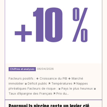
06/04/2026
Chiffres et analyses
Facteurs positifs : 🡺 Croissance du PIB 🡺 Marché
immobilier 🡾 Déficit public 🡽 Températures 🡽 Nappes
phréatiques Facteurs de risque : 🡾 Pays le plus heureux 🡾
Taux d’épargne des Français 🡽 Prix du...
Pourquoi la piscine reste un levier clé