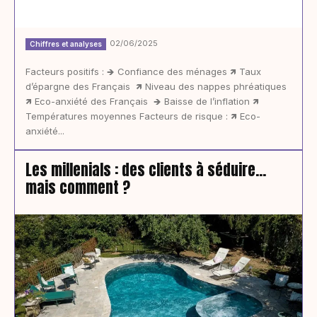
02/06/2025
Chiffres et analyses
Facteurs positifs : 🡺 Confiance des ménages 🡽 Taux
d’épargne des Français 🡽 Niveau des nappes phréatiques
🡽 Eco-anxiété des Français 🡺 Baisse de l’inflation 🡽
Températures moyennes Facteurs de risque : 🡽 Eco-
anxiété...
Les millenials : des clients à séduire…
mais comment ?