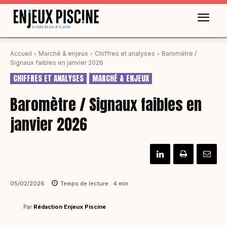
Accueil
Marché & enjeux
Chiffres et analyses
Baromètre /
Signaux faibles en janvier 2026
CHIFFRES ET ANALYSES
MARCHÉ & ENJEUX
Baromètre / Signaux faibles en
janvier 2026
05/02/2026
Temps de lecture :
4
min.
Par
Rédaction Enjeux Piscine