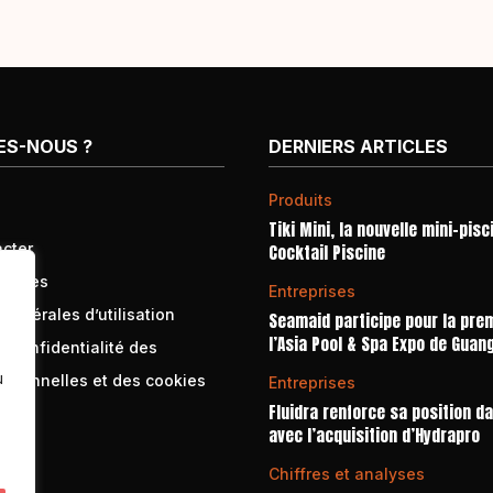
ES-NOUS ?
DERNIERS ARTICLES
Produits
Tiki Mini, la nouvelle mini-pisc
cter
Cocktail Piscine
égales
Entreprises
générales d’utilisation
Seamaid participe pour la prem
l’Asia Pool & Spa Expo de Guan
e confidentialité des
u
rsonnelles et des cookies
Entreprises
Fluidra renforce sa position d
avec l’acquisition d’Hydrapro
Chiffres et analyses