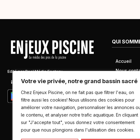
QUI SOMM
Accueil
Nous conta
Edité par Pool Média Factory
Mentions l
Votre vie privée, notre grand bassin sacré
Linkedin
Newsletter
Conditions 
Chez Enjeux Piscine, on ne fait pas que filtrer l'eau, on
Politique d
filtre aussi les cookies! Nous utilisons des cookies pour
améliorer votre navigation, personnaliser les annonces o
données pe
le contenu, et analyser notre trafic aquatique. En cliquant
sur "J'accepte tout", vous donnez votre consentement
pour que nous plongions dans l'utilisation des cookies.