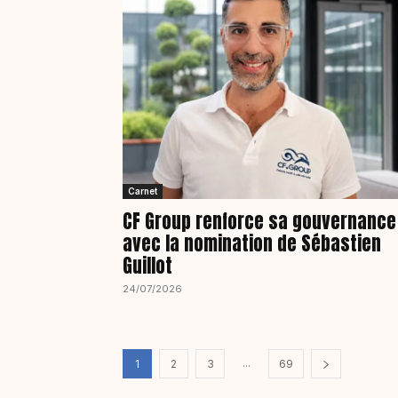
Carnet
CF Group renforce sa gouvernance
avec la nomination de Sébastien
Guillot
24/07/2026
...
1
2
3
69