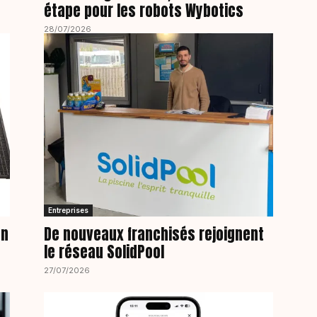
étape pour les robots Wybotics
28/07/2026
Entreprises
on
De nouveaux franchisés rejoignent
le réseau SolidPool
27/07/2026