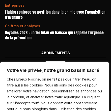
Entreprises
Fluidra renforce sa position dans la chimie avec l’acquisition
d’Hydrapro
Chiffres et analyses
Noyades 2026 : un 1er bilan en hausse qui rappelle l’urgence
de la prévention
ABONNEMENTS
Votre vie privée, notre grand bassin sacré
Chez Enjeux Piscine, on ne fait pas que filtrer l'eau, on
filtre aussi les cookies! Nous utilisons des cookies pour
améliorer votre navigation, personnaliser les annonces ou
Nos dernières parutions
le contenu, et analyser notre trafic aquatique. En cliquant
Abonnement magazine
sur "J'accepte tout", vous donnez votre consentement
pour que nous plongions dans l'utilisation des cookies.
Inscription newsletter