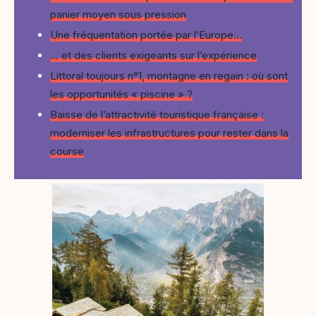
panier moyen sous pression
Une fréquentation portée par l’Europe…
… et des clients exigeants sur l’expérience
Littoral toujours n°1, montagne en regain : où sont
les opportunités « piscine » ?
Baisse de l’attractivité touristique française :
moderniser les infrastructures pour rester dans la
course