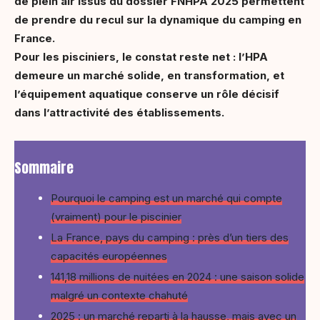
de plein air issus du dossier FNHPA 2025 permettent
de prendre du recul sur la dynamique du camping en
France.
Pour les pisciniers, le constat reste net : l’HPA
demeure un marché solide, en transformation, et
l’équipement aquatique conserve un rôle décisif
dans l’attractivité des établissements.
Sommaire
Pourquoi le camping est un marché qui compte
(vraiment) pour le piscinier
La France, pays du camping : près d’un tiers des
capacités européennes
141,18 millions de nuitées en 2024 : une saison solide
malgré un contexte chahuté
2025 : un marché reparti à la hausse, mais avec un