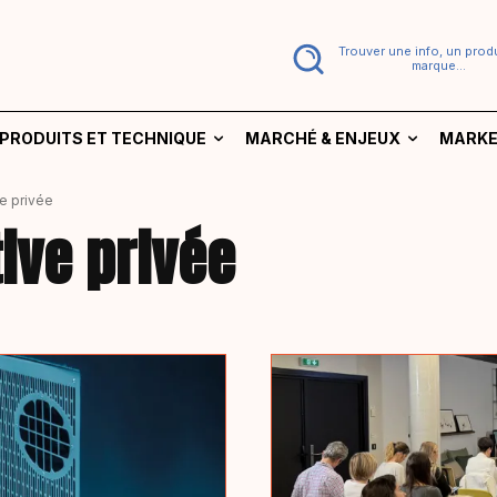
Trouver une info, un produ
marque...
PRODUITS ET TECHNIQUE
MARCHÉ & ENJEUX
MARKE
ve privée
tive privée