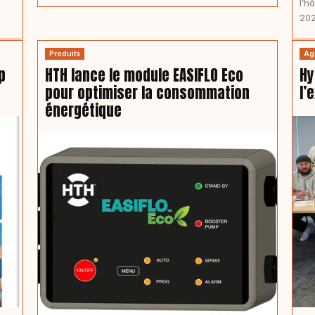
l’h
202
Produits
Ag
p
HTH lance le module EASIFLO Eco
Hy
pour optimiser la consommation
l’
énergétique