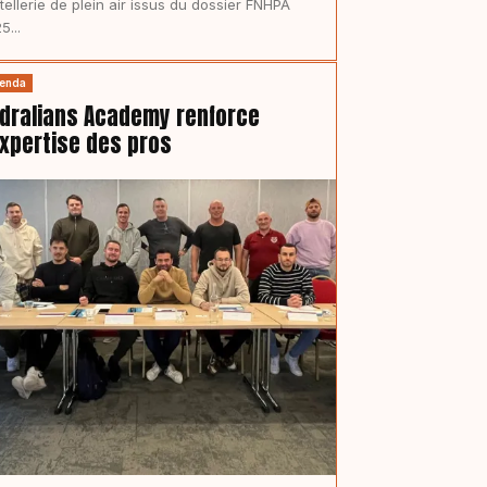
ôtellerie de plein air issus du dossier FNHPA
5...
enda
dralians Academy renforce
expertise des pros