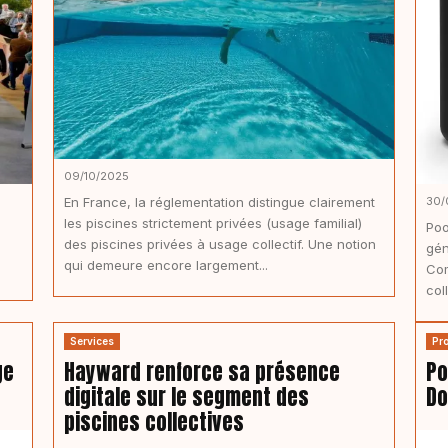
09/10/2025
En France, la réglementation distingue clairement
30/
les piscines strictement privées (usage familial)
Poo
des piscines privées à usage collectif. Une notion
gén
qui demeure encore largement...
Com
col
Services
Pr
ge
Hayward renforce sa présence
Po
digitale sur le segment des
Do
piscines collectives