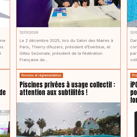
12/01/2026
12/
une
Le 2 décembre 2025, lors du Salon des Maires à
Dan
es.
Paris, Thierry d’Auzers, président d’Everblue, et
con
é
Gilles Sezionale, président de la Fédération
par
Française de...
col
Normes et réglementation
Pr
Piscines privées à usage collectif :
iP
 de
attention aux subtilités !
po
fo