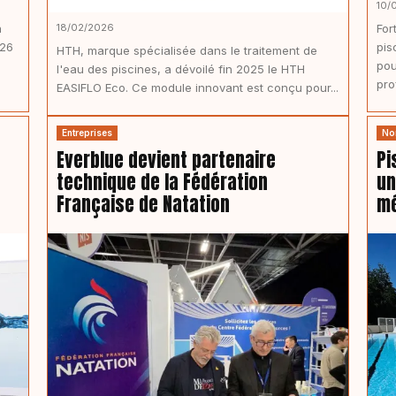
10/
a
18/02/2026
For
026
pis
HTH, marque spécialisée dans le traitement de
pou
l'eau des piscines, a dévoilé fin 2025 le HTH
pro
EASIFLO Eco. Ce module innovant est conçu pour...
Entreprises
No
Everblue devient partenaire
Pi
technique de la Fédération
un
Française de Natation
m