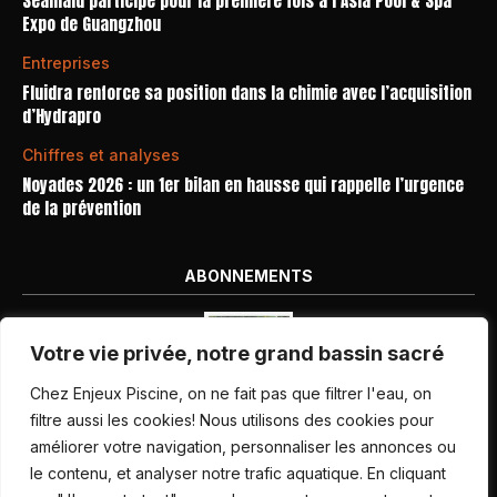
Seamaid participe pour la première fois à l’Asia Pool & Spa
Expo de Guangzhou
Entreprises
Fluidra renforce sa position dans la chimie avec l’acquisition
d’Hydrapro
Chiffres et analyses
Noyades 2026 : un 1er bilan en hausse qui rappelle l’urgence
de la prévention
ABONNEMENTS
Votre vie privée, notre grand bassin sacré
Chez Enjeux Piscine, on ne fait pas que filtrer l'eau, on
filtre aussi les cookies! Nous utilisons des cookies pour
améliorer votre navigation, personnaliser les annonces ou
Nos dernières parutions
le contenu, et analyser notre trafic aquatique. En cliquant
Abonnement magazine