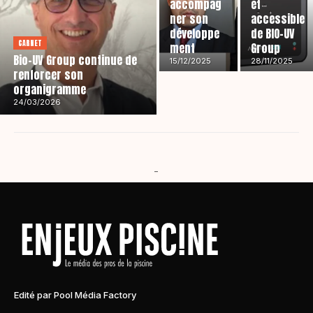
accompag
et
ner son
accessible
développe
de BIO-UV
CARNET
ment
Group
Bio-UV Group continue de
15/12/2025
28/11/2025
renforcer son
organigramme
24/03/2026
-
Edité par Pool Média Factory