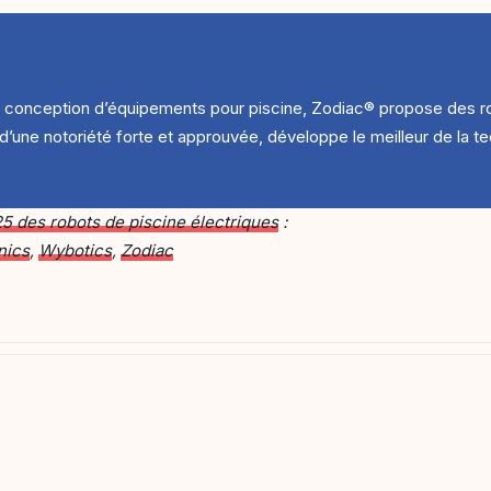
conception d’équipements pour piscine, Zodiac® propose des rob
 d’une notoriété forte et approuvée, développe le meilleur de la 
5 des robots de piscine électriques
:
nics
,
Wybotics
,
Zodiac