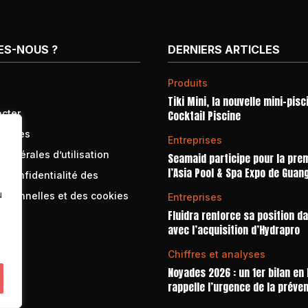
ES-NOUS ?
DERNIERS ARTICLES
Produits
Tiki Mini, la nouvelle mini-pisc
cter
Cocktail Piscine
égales
Entreprises
générales d’utilisation
Seamaid participe pour la prem
l’Asia Pool & Spa Expo de Guan
e confidentialité des
u
rsonnelles et des cookies
Entreprises
Fluidra renforce sa position d
avec l’acquisition d’Hydrapro
Chiffres et analyses
Noyades 2026 : un 1er bilan en
rappelle l’urgence de la préve