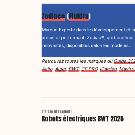
Zodiac®
(
Fluidra
)
Marque Experte dans le développement et la 
précis et performant. Zodiac®, qui bénéficie
innovantes, disponibles selon les modèles.
Retrouvez toutes les marques du
Guide 202
Aello
,
Aiper
,
BWT
,
CF PRO
,
iGarden
,
Maytro
Article précédent
Robots électriques BWT 2025