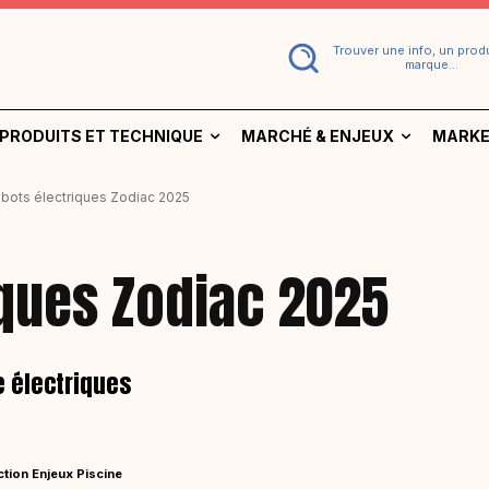
Trouver une info, un produ
marque...
PRODUITS ET TECHNIQUE
MARCHÉ & ENJEUX
MARKE
bots électriques Zodiac 2025
iques Zodiac 2025
e électriques
tion Enjeux Piscine