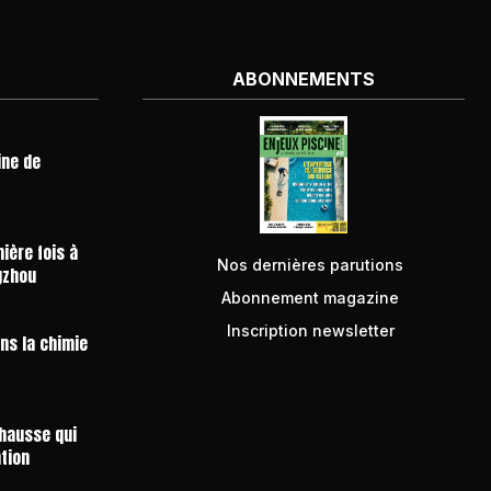
ABONNEMENTS
ine de
ière fois à
Nos dernières parutions
gzhou
Abonnement magazine
Inscription newsletter
ans la chimie
 hausse qui
ntion