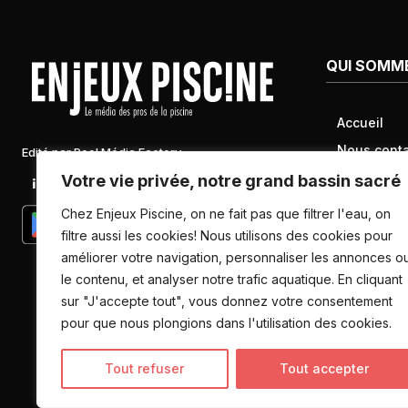
QUI SOMM
Accueil
Nous conta
Edité par Pool Média Factory
Mentions l
Votre vie privée, notre grand bassin sacré
Linkedin
Newsletter
Conditions 
Chez Enjeux Piscine, on ne fait pas que filtrer l'eau, on
Politique d
filtre aussi les cookies! Nous utilisons des cookies pour
améliorer votre navigation, personnaliser les annonces o
données pe
le contenu, et analyser notre trafic aquatique. En cliquant
sur "J'accepte tout", vous donnez votre consentement
pour que nous plongions dans l'utilisation des cookies.
Tout refuser
Tout accepter