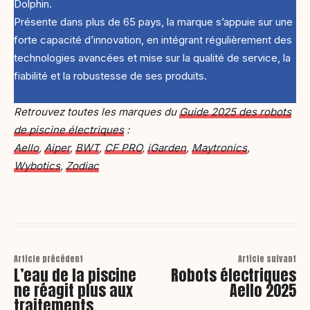
Dolphin.
Présente dans plus de 65 pays, la marque s’appuie sur une
forte capacité d’innovation, en intégrant régulièrement des
technologies avancées et mise sur la qualité de service, la
fiabilité et la robustesse de ses produits.
Retrouvez toutes les marques du
Guide 2025 des robots
de piscine électriques
:
Aello
,
Aiper
,
BWT
,
CF PRO
,
iGarden
,
Maytronics
,
Wybotics
,
Zodiac
Article précédent
Article suivant
L’eau de la piscine
Robots électriques
ne réagit plus aux
Aello 2025
traitements