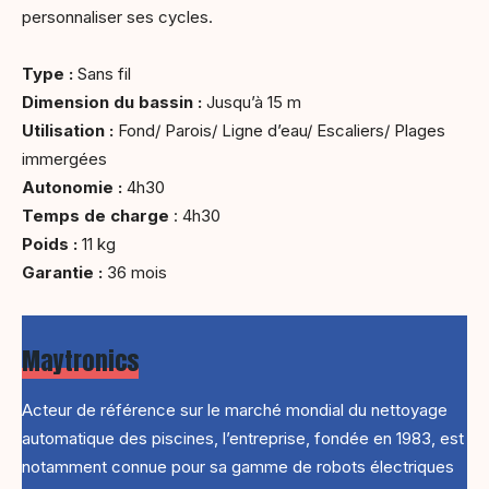
personnaliser ses cycles.
Type :
Sans fil
Dimension du bassin :
Jusqu’à 15 m
Utilisation :
Fond/ Parois/ Ligne d’eau/ Escaliers/ Plages
immergées
Autonomie :
4h30
Temps de charge
: 4h30
Poids :
11 kg
Garantie :
36 mois
Maytronics
Acteur de référence sur le marché mondial du nettoyage
automatique des piscines, l’entreprise, fondée en 1983, est
notamment connue pour sa gamme de robots électriques