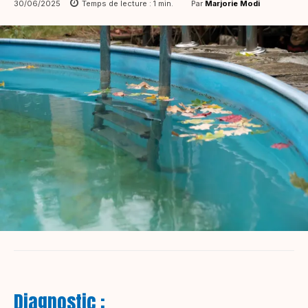
Par
Marjorie Modi
30/06/2025
Temps de lecture :
1
min.
Diagnostic :