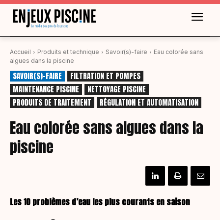
Accueil
Produits et technique
Savoir(s)-faire
Eau colorée sans
algues dans la piscine
SAVOIR(S)-FAIRE
FILTRATION ET POMPES
MAINTENANCE PISCINE
NETTOYAGE PISCINE
PRODUITS DE TRAITEMENT
RÉGULATION ET AUTOMATISATION
Eau colorée sans algues dans la
piscine
Les 10 problèmes d’eau les plus courants en saison