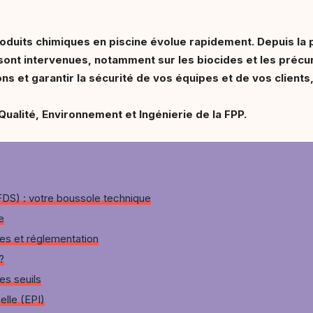
oduits chimiques en piscine évolue rapidement. Depuis la 
nt intervenues, notamment sur les biocides et les précur
s et garantir la sécurité de vos équipes et de vos clients,
ualité, Environnement et Ingénierie de la FPP.
FDS) : votre boussole technique
e
ues et réglementation
?
les seuils
elle (EPI)