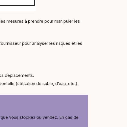
le les mesures à prendre pour manipuler les
rnisseur pour analyser les risques et les
 vos déplacements.
telle (utilisation de sable, d’eau, etc.).
s que vous stockez ou vendez. En cas de