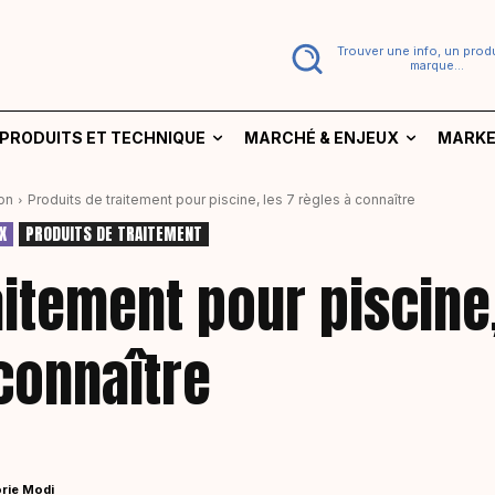
Trouver une info, un produ
marque...
PRODUITS ET TECHNIQUE
MARCHÉ & ENJEUX
MARKE
on
Produits de traitement pour piscine, les 7 règles à connaître
X
PRODUITS DE TRAITEMENT
aitement pour piscine
 connaître
rie Modi