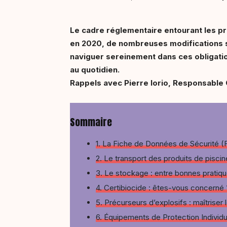
Le cadre réglementaire entourant les pr
en 2020, de nombreuses modifications so
naviguer sereinement dans ces obligation
au quotidien.
Rappels avec Pierre Iorio, Responsable Q
Sommaire
1. La Fiche de Données de Sécurité (
2. Le transport des produits de piscin
3. Le stockage : entre bonnes pratiq
4. Certibiocide : êtes-vous concerné 
5. Précurseurs d’explosifs : maîtriser 
6. Équipements de Protection Individu