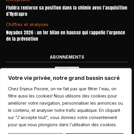
Fluidra renforce sa position dans la chimie avec l’acquisition
d’Hydrapro
Chiffres et analyses
Noyades 2026 : un 1er bilan en hausse qui rappelle l’urgence
de la prévention
ABONNEMENTS
Votre vie privée, notre grand bassin sacré
Chez Enjeux Piscine, on ne fait pas que filtrer l'eau, on
filtre aussi les cookies! Nous utilisons des cookies pour
améliorer votre navigation, personnaliser les annonces ou
Nos dernières parutions
le contenu, et analyser notre trafic aquatique. En cliquant
Abonnement magazine
sur "J'accepte tout", vous donnez votre consentement
pour que nous plongions dans l'utilisation des cookies.
Inscription newsletter