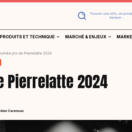
Trouver une info, un produ
marque...
PRODUITS ET TECHNIQUE
MARCHÉ & ENJEUX
MARKE
ournée pro de Pierrelatte 2024
 Pierrelatte 2024
tien Carensac