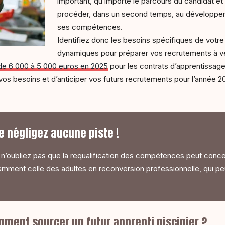
important, qu’importe le parcours du candidat et
procéder, dans un second temps, au développement
ses compétences.
Identifiez donc les besoins spécifiques de votre
dynamiques pour préparer vos recrutements à ve
 de 6 000 à 5 000 euros en 2025
pour les contrats d’apprentissag
vos besoins et d’anticiper vos futurs recrutements pour l’année 
e négligez aucune piste !
 n’oubliez pas que la requalification des compétences peut conc
amment celle des adultes en reconversion professionnelle, qui peu
mment sourcer un futur apprenti piscinier ?