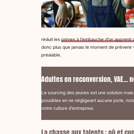
réduit les
primes à l’embauche d’un apprenti
donc plus que jamais le moment de prévenir 
préalable.
Adultes en reconversion, VAE… n
Le sourcing des jeunes est une solution mais
possibles en ne négligeant aucune piste, not
votre culture d’entreprise.
La chasse aux talents : où et co