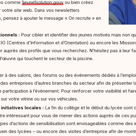
ques comme
1jeune1solution.gouv
ou bien créez
r votre site web. Dans vos newsletters
s, pensez à ajouter le message « On recrute » en
tionnels :
Pour cibler et identifier des jeunes motivés mais non qua
 CIO (Centres d’Information et d’Orientation) ou encore les Missi
auprès des profils que vous recherchez. N’hésitez pas à leur fai
œuvre qui touchent le secteur de la piscine.
er à des salons, des forums ou des évènements dédiés à l’emplo
es entreprises d’autres branches du secteur afin de présenter la
 participation à l’évènement. Pour renforcer votre visibilité et fa
sur votre vitrine ou sur vos véhicules.
nitiatives locales :
La fin du collège et le début du lycée son
 être intéressant pour vous de mener des actions auprès de ces pub
pes d’actions de sensibilisation sont envisageables comme des int
sein des lycées – ou encore des visites d’entreprise afin de mont