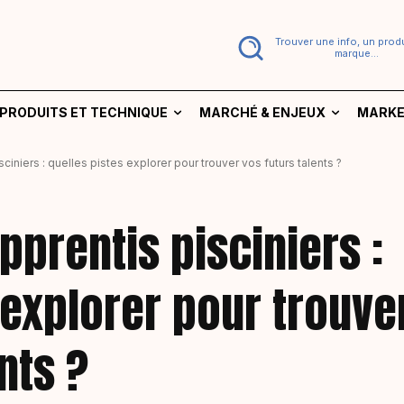
Trouver une info, un produ
marque...
PRODUITS ET TECHNIQUE
MARCHÉ & ENJEUX
MARKE
ciniers : quelles pistes explorer pour trouver vos futurs talents ?
pprentis pisciniers :
 explorer pour trouve
nts ?