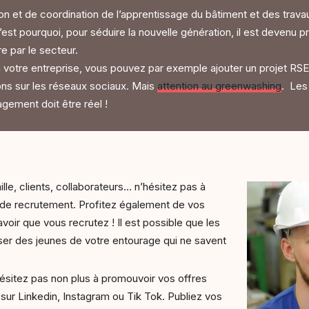
t de coordination de l’apprentissage du bâtiment et des travaux p
C’est pourquoi, pour séduire la nouvelle génération, il est devenu
 par le secteur.
 votre entreprise, vous pouvez par exemple ajouter un projet RSE 
ons sur les réseaux sociaux. Mais
attention au greenwashing
. Les
gement doit être réel !
lle, clients, collaborateurs… n’hésitez pas à
 de recrutement. Profitez également de vos
voir que vous recrutez ! Il est possible que les
sser des jeunes de votre entourage qui ne savent
ésitez pas non plus à promouvoir vos offres
ur Linkedin, Instagram ou Tik Tok. Publiez vos