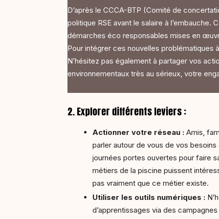
D’après le CCCA-BTP (Comité de concertation e
politique RSE avant le salaire à l’embauche. 
démarches éco responsables mises en œuvre
Pour intégrer ces nouvelles problématiques à
N’hésitez pas également à partager vos acti
environnementaux très au sérieux, votre enga
2. Explorer différents leviers :
Actionner votre réseau :
Amis, fami
parler autour de vous de vos besoins
journées portes ouvertes pour faire sa
métiers de la piscine puissent intére
pas vraiment que ce métier existe.
Utiliser les outils numériques :
N’h
d’apprentissages via des campagnes s