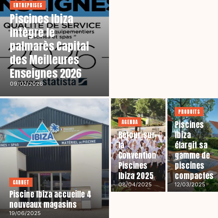
ENTREPRISES
Piscines Ibiza
intègre le
palmarès Capital
des Meilleures
Enseignes 2026
09/02/2026
PRODUITS
AGENDA
Piscines
Retour sur
Ibiza
la
élargit sa
Convention
gamme de
Piscines
piscines
Ibiza 2025
compactes
CARNET
08/04/2025
12/03/2025
Piscine Ibiza accueille 4
nouveaux magasins
19/06/2025