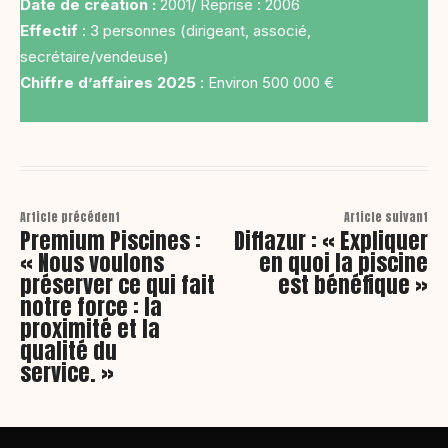
Date de création :
2001/ Reprise : 2006
Effectif
: 3 personnes (dirigeant, associé,
secrétaire/vendeuse)
Chiffre d’affaires 2025
: Environ 500 000 €
Article précédent
Article suivant
Premium Piscines :
Diffazur : « Expliquer
« Nous voulons
en quoi la piscine
préserver ce qui fait
est bénéfique »
notre force : la
proximité et la
qualité du
service. »