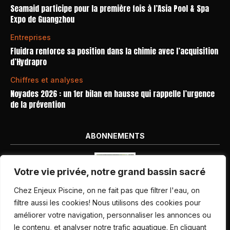
Seamaid participe pour la première fois à l’Asia Pool & Spa
Expo de Guangzhou
Entreprises
Fluidra renforce sa position dans la chimie avec l’acquisition
d’Hydrapro
Chiffres et analyses
Noyades 2026 : un 1er bilan en hausse qui rappelle l’urgence
de la prévention
ABONNEMENTS
Votre vie privée, notre grand bassin sacré
Chez Enjeux Piscine, on ne fait pas que filtrer l'eau, on
filtre aussi les cookies! Nous utilisons des cookies pour
améliorer votre navigation, personnaliser les annonces ou
Nos dernières parutions
le contenu, et analyser notre trafic aquatique. En cliquant