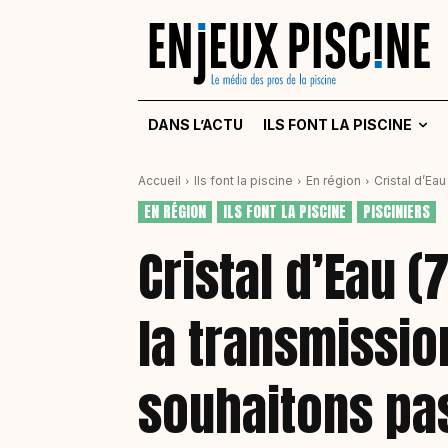
DANS L’ACTU
ILS FONT LA PISCINE
Accueil
Ils font la piscine
En région
Cristal d’Eau
EN RÉGION
ILS FONT LA PISCINE
PISCINIERS
Cristal d’Eau 
la transmissio
souhaitons pas