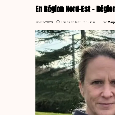
En Région Nord-Est - Régio
Par
Marj
26/02/2026
Temps de lecture :
5
min.