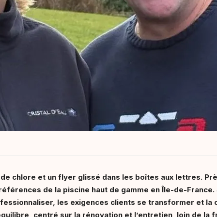
 chlore et un flyer glissé dans les boîtes aux lettres. Prè
références de la piscine haut de gamme en Île-de-France. S
fessionnaliser, les exigences clients se transformer et la 
uilibre, centré sur la rénovation et l’entretien, loin de la