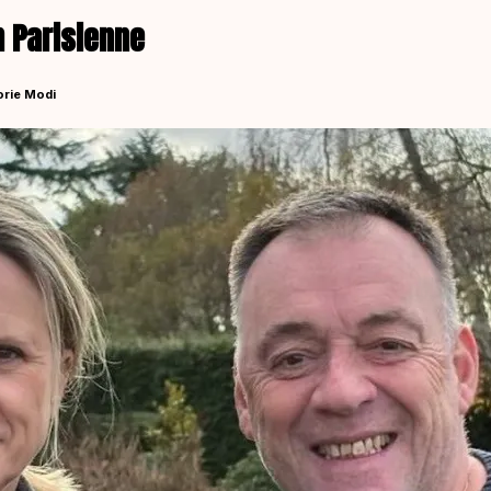
n Parisienne
orie Modi