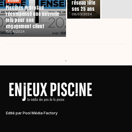
RÉSEAUX
réseau fête
Piscines HydroSud
ses 25 ans
récompensé une nouvelle
08/03/2024
fois pour son
engagement client
15/04/2024
-
Edité par Pool Média Factory