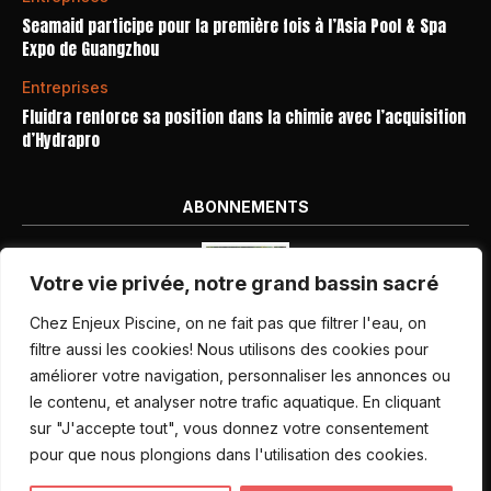
Seamaid participe pour la première fois à l’Asia Pool & Spa
Expo de Guangzhou
Entreprises
Fluidra renforce sa position dans la chimie avec l’acquisition
d’Hydrapro
ABONNEMENTS
Votre vie privée, notre grand bassin sacré
Chez Enjeux Piscine, on ne fait pas que filtrer l'eau, on
filtre aussi les cookies! Nous utilisons des cookies pour
améliorer votre navigation, personnaliser les annonces ou
Nos dernières parutions
le contenu, et analyser notre trafic aquatique. En cliquant
Abonnement magazine
sur "J'accepte tout", vous donnez votre consentement
pour que nous plongions dans l'utilisation des cookies.
Inscription newsletter