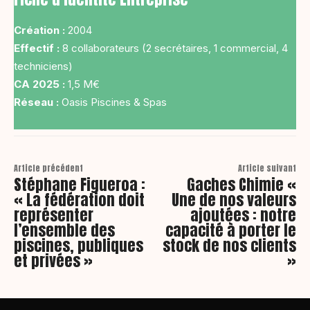
Création :
2004
Effectif :
8 collaborateurs (2 secrétaires, 1 commercial, 4
techniciens)
CA 2025 :
1,5 M€
Réseau :
Oasis Piscines & Spas
Article précédent
Article suivant
Stéphane Figueroa :
Gaches Chimie «
« La fédération doit
Une de nos valeurs
représenter
ajoutées : notre
l’ensemble des
capacité à porter le
piscines, publiques
stock de nos clients
et privées »
»