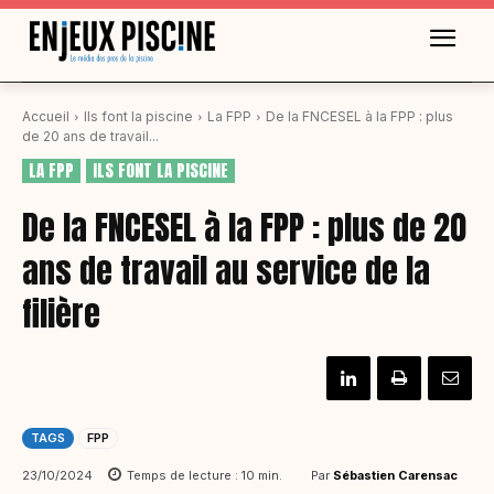
Accueil
Ils font la piscine
La FPP
De la FNCESEL à la FPP : plus
de 20 ans de travail...
LA FPP
ILS FONT LA PISCINE
De la FNCESEL à la FPP : plus de 20
ans de travail au service de la
filière
TAGS
FPP
Par
Sébastien Carensac
23/10/2024
Temps de lecture :
10
min.