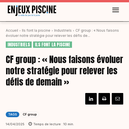
Accueil
Ils font la piscine
Industriels
CF group : « Nous faisons
évoluer notre stratégie pour relever les défis de...
INDUSTRIELS
ILS FONT LA PISCINE
CF group : « Nous faisons évoluer
notre stratégie pour relever les
défis de demain »
TAGS
CF group
14/04/2025
Temps de lecture :
10
min.