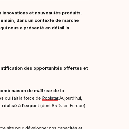
s innovations et nouveautés produits.
 demain, dans un contexte de marché
qui nous a présenté en détail la
entification des opportunités offertes et
combinaison de maîtrise de la
es
qui fait la force de
Poolstar
.Aujourd’hui,
 réalisé à l’export
(dont 85 % en Europe)
re site pour développer nos capacités et