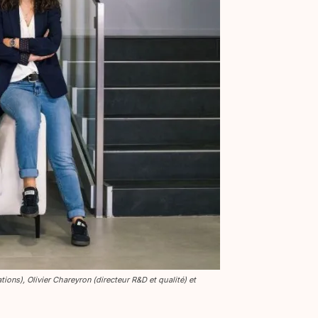
ions), Olivier Chareyron (directeur R&D et qualité) et