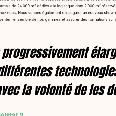
rmais de 24 000 m² dédiés à la logistique dont 2 000 m² réserv
hez nous. Nous venons également d’inaugurer un nouveau showroo
résenter l’ensemble de nos gammes et assurer des formations sur 
progressivement élargi
différentes technologie
vec la volonté de les 
olstar ?