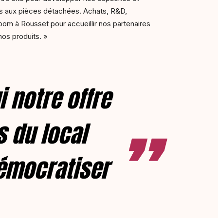
és aux pièces détachées. Achats, R&D,
m à Rousset pour accueillir nos partenaires
nos produits. »
 notre offre
s du local
démocratiser