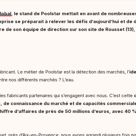
lobal
, le stand de Poolstar mettait en avant de nombreuse
ise se préparait à relever les défis d’aujourd’hui et de
re de son équipe de direction sur son site de Rousset (13), 
icant. Le métier de Poolstar est la détection des marchés, l’
id
ntre nos différents marchés ? L’eau.
s fabricants partenaires qui s’engagent avec nous. C’est cette
s, de connaissance du marché et de capacités commercial
chiffre d’affaires de près de 50 millions d’euros, avec 40 %
, près d’Aix-en-Provence, nous avons agrandi plusieurs fois not