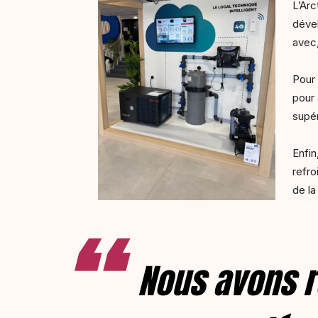
L’Arc
dével
avec,
Pour 
pour 
supér
Enfin
refro
de la
Nous avons r