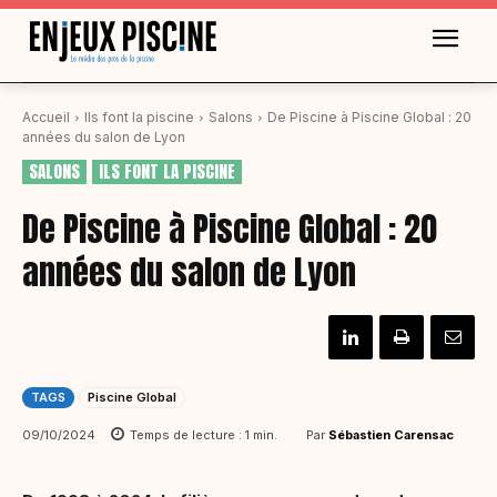
Accueil
Ils font la piscine
Salons
De Piscine à Piscine Global : 20
années du salon de Lyon
SALONS
ILS FONT LA PISCINE
De Piscine à Piscine Global : 20
années du salon de Lyon
TAGS
Piscine Global
Par
Sébastien Carensac
09/10/2024
Temps de lecture :
1
min.