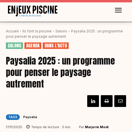
Accueil
Ils font la piscine
Salons
Paysalia 2025 : un programme
pour penser le paysage autrement
SALONS
AGENDA
DANS L'ACTU
Paysalia 2025 : un programme
pour penser le paysage
autrement
TAGS
Paysalia
Par
Marjorie Modi
17/11/2025
Temps de lecture :
3
min.