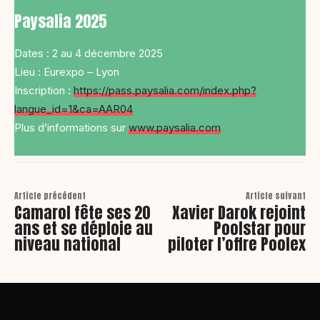
Paysalia 2025
Dates : 2 au 4 décembre 2025
Lieu : Eurexpo – Lyon
Inscription :
https://pass.paysalia.com/index.php?
langue_id=1&ca=AAR04
Plus d’informations sur
www.paysalia.com
Article précédent
Article suivant
Camarol fête ses 20
Xavier Darok rejoint
ans et se déploie au
Poolstar pour
niveau national
piloter l’offre Poolex