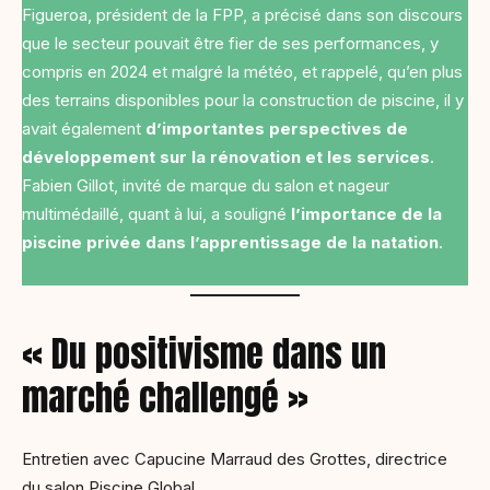
Figueroa, président de la FPP, a précisé dans son discours
que le secteur pouvait être fier de ses performances, y
compris en 2024 et malgré la météo, et rappelé, qu’en plus
des terrains disponibles pour la construction de piscine, il y
avait également
d’importantes perspectives de
développement sur la rénovation et les services
.
Fabien Gillot, invité de marque du salon et nageur
multimédaillé, quant à lui, a souligné
l’importance de la
piscine privée dans l’apprentissage de la natation
.
« Du positivisme dans un
marché challengé »
Entretien avec Capucine Marraud des Grottes, directrice
du salon Piscine Global