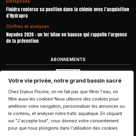
Entreprises
Fluidra renforce sa position dans la chimie avec l’acquisition
d’Hydrapro
Chiffres et analyses
Noyades 2026 : un 1er bilan en hausse qui rappelle l’urgence
de la prévention
ABONNEMENTS
Votre vie privée, notre grand bassin sacré
Chez Enjeux Piscine, on ne fait pas que filtrer l'eau, on
filtre aussi les cookies! Nous utilisons des cookies pour
améliorer votre navigation, personnaliser les annonces ou
Nos dernières parutions
le contenu, et analyser notre trafic aquatique. En cliquant
Abonnement magazine
sur "J'accepte tout", vous donnez votre consentement
pour que nous plongions dans l'utilisation des cookies.
Inscription newsletter