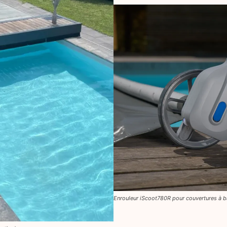
Enrouleur iScoot780R pour couvertures à b