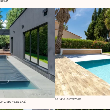
eation)
Le Banc (AstralPool)
(CF Group – DEL SAS)