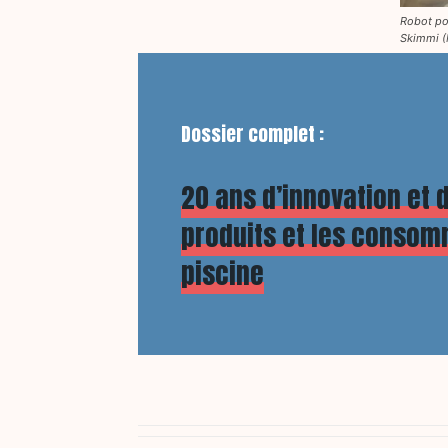
Robot pou
Skimmi (
Dossier complet :
20 ans d’innovation et d
produits et les consom
piscine