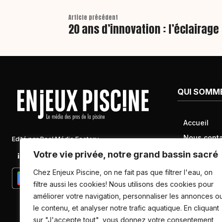
Article précédent
20 ans d’innovation : l’éclairage
QUI SOMM
Accueil
Nous conta
Edité par Pool Média Factory
Mentions l
Votre vie privée, notre grand bassin sacré
Linkedin
Newsletter
Conditions 
Chez Enjeux Piscine, on ne fait pas que filtrer l'eau, on
Politique d
filtre aussi les cookies! Nous utilisons des cookies pour
améliorer votre navigation, personnaliser les annonces o
données pe
le contenu, et analyser notre trafic aquatique. En cliquant
sur "J'accepte tout", vous donnez votre consentement