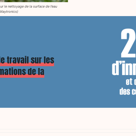
r le nettoyage de la surface de l’eau
Maytronics)
e travail sur les
mations de la