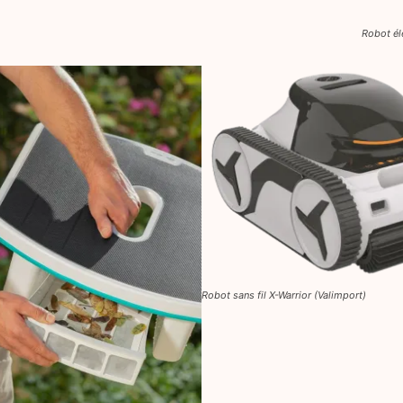
Robot él
Robot sans fil X-Warrior (Valimport)