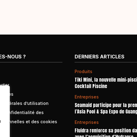
ES-NOUS ?
DERNIERS ARTICLES
Produits
Tiki Mini, la nouvelle mini-pisc
cter
Cocktail Piscine
égales
Entreprises
générales d’utilisation
Seamaid participe pour la prem
l’Asia Pool & Spa Expo de Guan
e confidentialité des
u
rsonnelles et des cookies
Entreprises
Fluidra renforce sa position d
avec l’acquisition d’Hydrapro