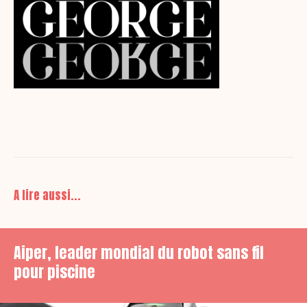
A lire aussi...
Aiper, leader mondial du robot sans fil
pour piscine