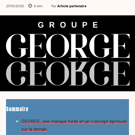
Par
Article partenaire
21/10/2025
4
min.
Sommaire
GEORGE, une marque forte et un concept éprouvé
sur le terrain