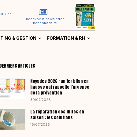
it, une
Recevoir la newsletter
hebdomadaire
TING & GESTION
FORMATION & RH
DERNIERS ARTICLES
Noyades 2026 : un 1er bilan en
hausse qui rappelle l’urgence
de la prévention
30/07/2026
La réparation des fuites en
saison : les solutions
16/07/2026