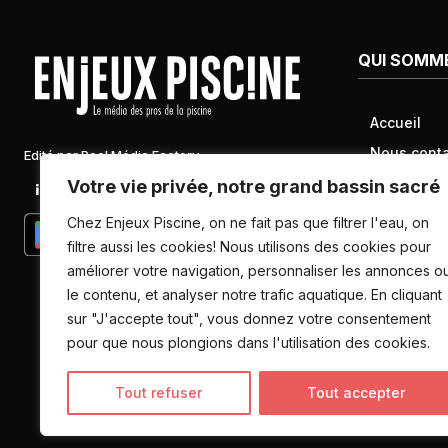
QUI SOMM
Accueil
Nous conta
Edité par Pool Média Factory
Mentions l
Votre vie privée, notre grand bassin sacré
Linkedin
Newsletter
Conditions 
Chez Enjeux Piscine, on ne fait pas que filtrer l'eau, on
Politique d
filtre aussi les cookies! Nous utilisons des cookies pour
améliorer votre navigation, personnaliser les annonces o
données pe
le contenu, et analyser notre trafic aquatique. En cliquant
sur "J'accepte tout", vous donnez votre consentement
pour que nous plongions dans l'utilisation des cookies.
Tout refuser
Tout accepter