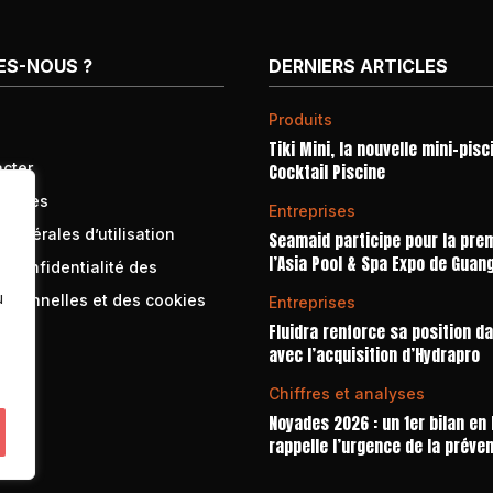
ES-NOUS ?
DERNIERS ARTICLES
Produits
Tiki Mini, la nouvelle mini-pisc
cter
Cocktail Piscine
égales
Entreprises
générales d’utilisation
Seamaid participe pour la prem
l’Asia Pool & Spa Expo de Guan
e confidentialité des
u
rsonnelles et des cookies
Entreprises
Fluidra renforce sa position d
avec l’acquisition d’Hydrapro
Chiffres et analyses
Noyades 2026 : un 1er bilan en
rappelle l’urgence de la préve