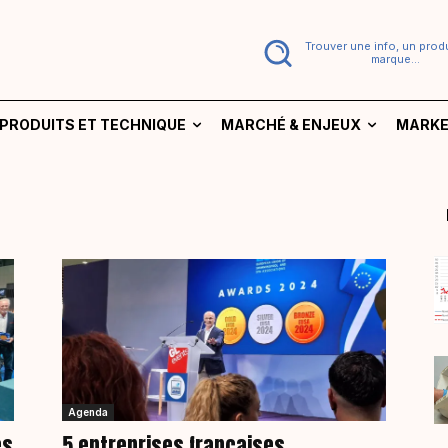
Trouver une info, un produ
marque...
PRODUITS ET TECHNIQUE
MARCHÉ & ENJEUX
MARKE
Agenda
es
5 entreprises françaises