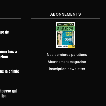
ABONNEMENTS
ine de
ière fois à
Nos dernières parutions
gzhou
Abonnement magazine
Inscription newsletter
ans la chimie
 hausse qui
ntion