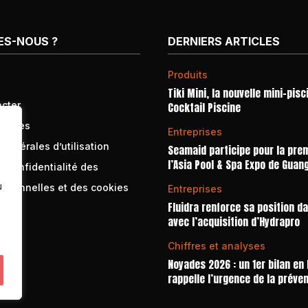
ES-NOUS ?
DERNIERS ARTICLES
Produits
Tiki Mini, la nouvelle mini-pisc
cter
Cocktail Piscine
égales
Entreprises
générales d’utilisation
Seamaid participe pour la prem
l’Asia Pool & Spa Expo de Guan
e confidentialité des
u
rsonnelles et des cookies
Entreprises
Fluidra renforce sa position d
avec l’acquisition d’Hydrapro
Chiffres et analyses
Noyades 2026 : un 1er bilan en
rappelle l’urgence de la préve