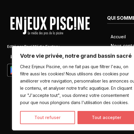
QUI SOMM
Accueil
Nous conta
Edité par Pool Média Factory
Mentions l
Votre vie privée, notre grand bassin sacré
Linkedin
Newsletter
Conditions 
Chez Enjeux Piscine, on ne fait pas que filtrer l'eau, on
Politique d
filtre aussi les cookies! Nous utilisons des cookies pour
améliorer votre navigation, personnaliser les annonces o
données pe
le contenu, et analyser notre trafic aquatique. En cliquant
sur "J'accepte tout", vous donnez votre consentement
pour que nous plongions dans l'utilisation des cookies.
Tout refuser
Tout accepter