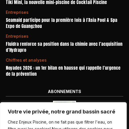
Tiki Mini, la nouvelle mini-piscine de Cocktail Piscine
Entreprises
Seamaid participe pour la première fois à l’Asia Pool & Spa
Expo de Guangzhou
Entreprises
Fluidra renforce sa position dans la chimie avec l’acquisition
d’Hydrapro
Chiffres et analyses
Noyades 2026 : un 1er bilan en hausse qui rappelle l’urgence
de la prévention
ABONNEMENTS
Votre vie privée, notre grand bassin sacré
Chez Enjeux Piscine, on ne fait pas que filtrer l'eau, on
filtre aussi les cookies! Nous utilisons des cookies pour