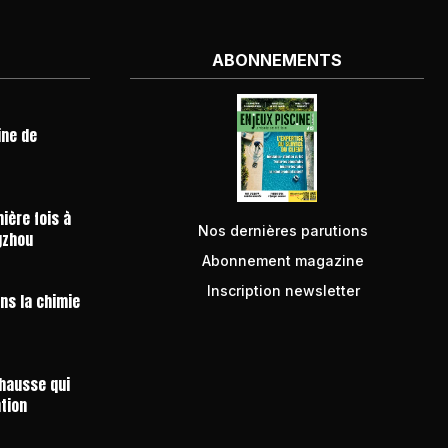
ABONNEMENTS
ine de
ière fois à
Nos dernières parutions
gzhou
Abonnement magazine
Inscription newsletter
ans la chimie
 hausse qui
ntion