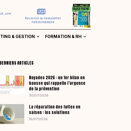
it, une
Recevoir la newsletter
hebdomadaire
TING & GESTION
FORMATION & RH
DERNIERS ARTICLES
Noyades 2026 : un 1er bilan en
hausse qui rappelle l’urgence
de la prévention
30/07/2026
La réparation des fuites en
saison : les solutions
16/07/2026