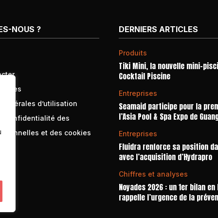
ES-NOUS ?
DERNIERS ARTICLES
Produits
Tiki Mini, la nouvelle mini-pisc
cter
Cocktail Piscine
égales
Entreprises
générales d’utilisation
Seamaid participe pour la prem
l’Asia Pool & Spa Expo de Guan
e confidentialité des
u
rsonnelles et des cookies
Entreprises
Fluidra renforce sa position d
avec l’acquisition d’Hydrapro
Chiffres et analyses
Noyades 2026 : un 1er bilan en
rappelle l’urgence de la préve