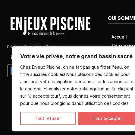
QUI SOMM
Accueil
Nous conta
Edité par Pool Média Factory
Mentions l
Votre vie privée, notre grand bassin sacré
Linkedin
Newsletter
Conditions 
Chez Enjeux Piscine, on ne fait pas que filtrer l'eau, on
Politique d
filtre aussi les cookies! Nous utilisons des cookies pour
améliorer votre navigation, personnaliser les annonces o
données pe
le contenu, et analyser notre trafic aquatique. En cliquant
sur "J'accepte tout", vous donnez votre consentement
pour que nous plongions dans l'utilisation des cookies.
Tout refuser
Tout accepter