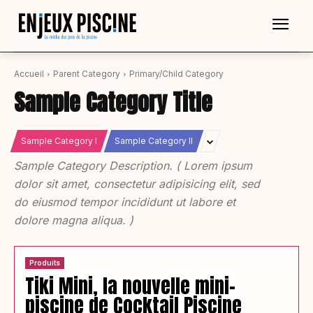
Accueil
Parent Category
Primary/Child Category
Sample Category Title
Sample Category I
Sample Category II
Sample Category Description. ( Lorem ipsum
dolor sit amet, consectetur adipisicing elit, sed
do eiusmod tempor incididunt ut labore et
dolore magna aliqua. )
Produits
Tiki Mini, la nouvelle mini-
piscine de Cocktail Piscine