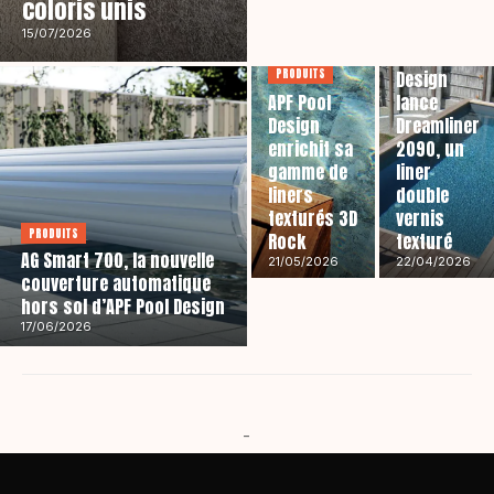
coloris unis
PRODUITS
15/07/2026
APF Pool
PRODUITS
Design
APF Pool
lance
Design
Dreamliner
enrichit sa
2090, un
gamme de
liner
liners
double
texturés 3D
vernis
PRODUITS
Rock
texturé
AG Smart 700, la nouvelle
21/05/2026
22/04/2026
couverture automatique
hors sol d’APF Pool Design
17/06/2026
-