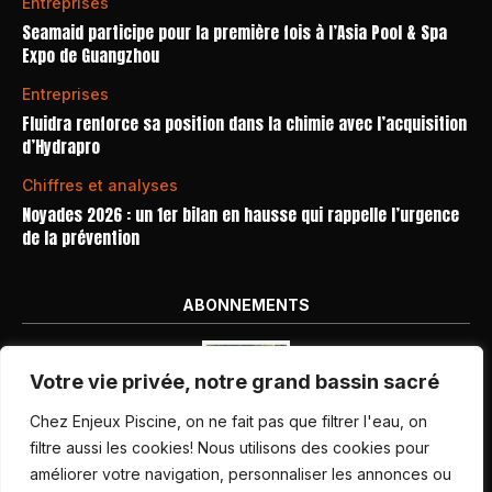
Entreprises
Seamaid participe pour la première fois à l’Asia Pool & Spa
Expo de Guangzhou
Entreprises
Fluidra renforce sa position dans la chimie avec l’acquisition
d’Hydrapro
Chiffres et analyses
Noyades 2026 : un 1er bilan en hausse qui rappelle l’urgence
de la prévention
ABONNEMENTS
Votre vie privée, notre grand bassin sacré
Chez Enjeux Piscine, on ne fait pas que filtrer l'eau, on
filtre aussi les cookies! Nous utilisons des cookies pour
améliorer votre navigation, personnaliser les annonces ou
Nos dernières parutions