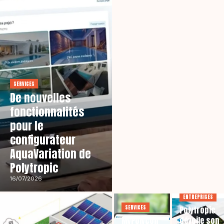
SERVICES
De nouvelles
fonctionnalités
pour le
configurateur
AquaVariation de
Polytropic
16/07/2026
ENTREPRISES
SERVICES
Polytropic
MyPolycon
dévoile son