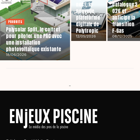
nect, la
catalogue 2
nouvelle
026 et
plateforme
anticipe la
PRODUITS
digitale de
transition
Polysolar Split, le coffret
Polytropic
F-Gas
pour piloter une PAC avec
12/05/2026
08/12/2025
une installation
photovoltaïque existante
18/06/2026
-