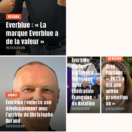
RÉSEAUX
Everblue : « La
marque Everblue a
de la valeur »
16/03/2026
ENTREPRISES
EN RÉGION
Everblue
devient
Crea
partenaire
Paysage :
technique
« 2025 a
de la
été une
Fédération
année
CARNET
Française
prometteu
Everblue renforce son
de Natation
se »
développement avec
12/01/2026
03/12/2025
l’arrivée de Christophe
Durand
10/03/2026