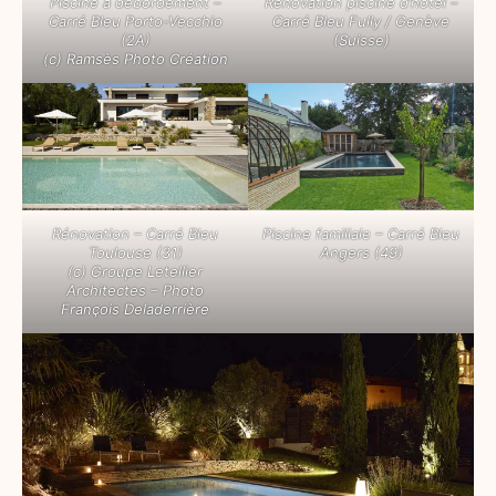
Piscine à débordement –
Rénovation piscine d’hôtel –
Carré Bleu Porto-Vecchio
Carré Bleu Fully / Genève
(2A)
(Suisse)
(c) Ramsès Photo Création
Rénovation – Carré Bleu
Piscine familiale – Carré Bleu
Toulouse (31)
Angers (49)
(c) Groupe Letellier
Architectes – Photo
François Deladerrière