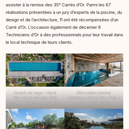
e
assister à la remise des 35
Carrés d’Or. Parmi les 67
réalisations présentées à un jury d’experts de la piscine, du
design et de l’architecture, 11 ont été récompensées d’un
Carré d’Or. L’occasion également de décerner 6
Techniciens d’Or à des professionnels pour leur travail dans
le local technique de leurs clients.
Couloir de nage – Carré
Rénovation piscine
Bleu Porto Vecchio (2A)
intérieure (Carré Bleu Fully /
(c) Ramsès Photos Création
Genève (Suisse)