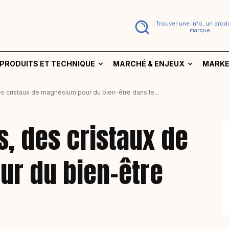
Trouver une info, un produ
marque...
PRODUITS ET TECHNIQUE
MARCHÉ & ENJEUX
MARKE
s cristaux de magnésium pour du bien-être dans le...
s, des cristaux de
r du bien-être