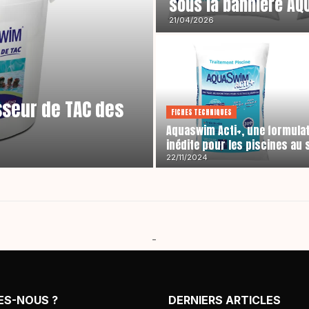
sous la bannière A
21/04/2026
sseur de TAC des
FICHES TECHNIQUES
Aquaswim Acti+, une formula
inédite pour les piscines au 
22/11/2024
-
ES-NOUS ?
DERNIERS ARTICLES