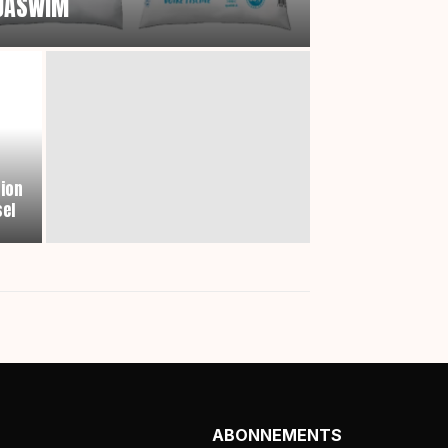
QUASWIM
tion
sel
ABONNEMENTS