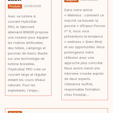
Magasin
23/06/2026
Produits
Dans notre article
« Wellness : comment ce
Avec sa turbine à
marché va booster la
courant HydroStar
piscine » d’Enjeux Piscine
PRO, le fabricant
n° 9, nous vous
allemand BINDER propose
présentions la tendance
une solution pour équiper
« wellness » (bien-être)
les rivières artificielles
et ses opportunités. Nous
des hôtels, campings et
prolongeons notre
piscines de loisirs. Basée
réflexion avec une
sur une technologie de
approche plus concrète.
turbine brevetée,
Nous avons mené une
l’HydroStar PRO crée un
interview croisée auprès
courant large et régulier
de deux experts.
imitant les cours d’eaux
Clémence Auffret,
naturels. Pour les
responsable formation
exploitants, l'enjeu...
chez Poolstar,...