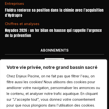
Entreprises
Fluidra renforce sa position dans la chimie avec l’acquisition
d’Hydrapro
Chiffres et analyses
Noyades 2026 : un 1er bilan en hausse qui rappelle l’urgence
de la prévention
ABONNEMENTS
Votre vie privée, notre grand bassin sacré
Chez Enjeux Piscine, on ne fait pas que filtrer l'eau, on
filtre aussi les cookies! Nous utilisons des cookies pour
améliorer votre navigation, personnaliser les annonces ou
Nos dernières parutions
le contenu, et analyser notre trafic aquatique. En cliquant
Abonnement magazine
sur "J'accepte tout", vous donnez votre consentement
pour que nous plongions dans l'utilisation des cookies.
Inscription newsletter