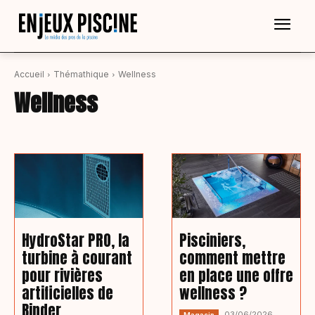
Accueil
Thémathique
Wellness
Wellness
HydroStar PRO, la
Pisciniers,
turbine à courant
comment mettre
pour rivières
en place une offre
artificielles de
wellness ?
Binder
03/06/2026