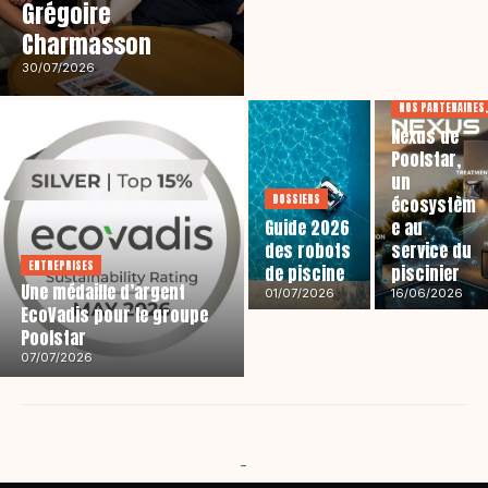
Grégoire
Charmasson
30/07/2026
NOS PARTENAIRES,
Nexus de
Poolstar,
un
DOSSIERS
écosystèm
Guide 2026
e au
des robots
service du
ENTREPRISES
de piscine
piscinier
Une médaille d’argent
01/07/2026
16/06/2026
EcoVadis pour le groupe
Poolstar
07/07/2026
-