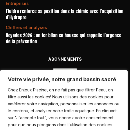
Entreprises
Fluidra renforce sa position dans la chimie avec l’acquisition
d’Hydrapro
Chiffres et analyses
Noyades 2026 : un 1er bilan en hausse qui rappelle l’urgence
de la prévention
ABONNEMENTS
Votre vie privée, notre grand bassin sacré
Chez Enjeux Piscine, on ne fait pas que filtrer l'eau, on
filtre aussi les cookies! Nous utilisons des cookies pour
améliorer votre navigation, personnaliser les annonces ou
Nos dernières parutions
le contenu, et analyser notre trafic aquatique. En cliquant
Abonnement magazine
sur "J'accepte tout", vous donnez votre consentement
pour que nous plongions dans l'utilisation des cookies.
Inscription newsletter