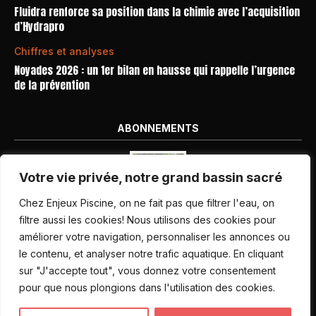
Fluidra renforce sa position dans la chimie avec l’acquisition
d’Hydrapro
Chiffres et analyses
Noyades 2026 : un 1er bilan en hausse qui rappelle l’urgence
de la prévention
ABONNEMENTS
Votre vie privée, notre grand bassin sacré
Chez Enjeux Piscine, on ne fait pas que filtrer l'eau, on
filtre aussi les cookies! Nous utilisons des cookies pour
améliorer votre navigation, personnaliser les annonces ou
Nos dernières parutions
le contenu, et analyser notre trafic aquatique. En cliquant
Abonnement magazine
sur "J'accepte tout", vous donnez votre consentement
pour que nous plongions dans l'utilisation des cookies.
Inscription newsletter